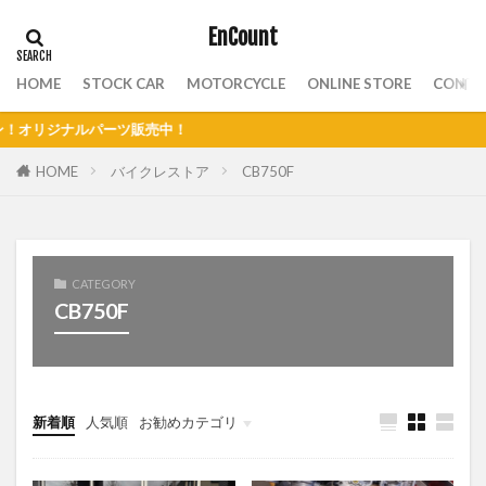
EnCount
HOME
STOCK CAR
MOTORCYCLE
ONLINE STORE
CONTA
！
HOME
バイクレストア
CB750F
CATEGORY
CB750F
新着順
人気順
お勧めカテゴリ
JB23
ジムニーガイド
バイクレストア