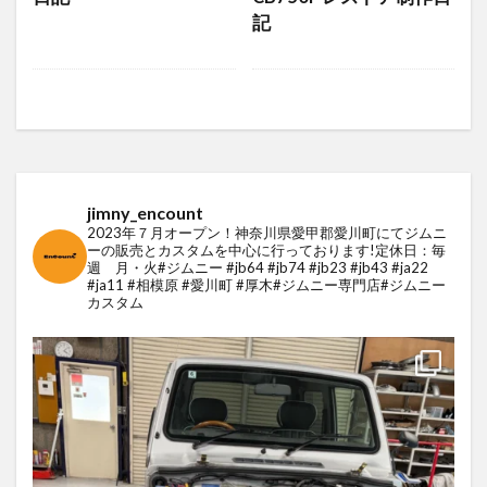
記
jimny_encount
2023年７月オープン！
神奈川県愛甲郡愛川町にてジムニ
ーの販売とカスタムを中心に行っております!
定休日：毎
週 月・火
#ジムニー #jb64 #jb74 #jb23 #jb43 #ja22
#ja11 #相模原 #愛川町 #厚木#ジムニー専門店
#ジムニー
カスタム