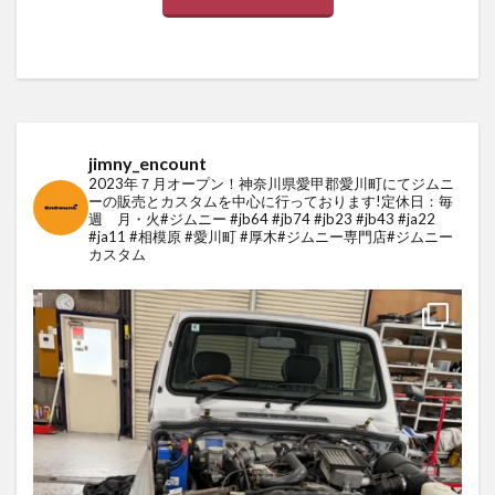
jimny_encount
2023年７月オープン！
神奈川県愛甲郡愛川町にてジムニ
ーの販売とカスタムを中心に行っております!
定休日：毎
週 月・火
#ジムニー #jb64 #jb74 #jb23 #jb43 #ja22
#ja11 #相模原 #愛川町 #厚木#ジムニー専門店
#ジムニー
カスタム