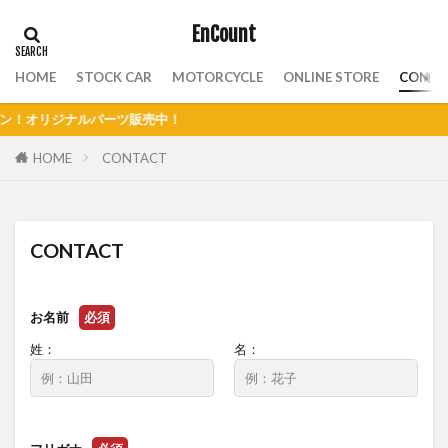
EnCount
HOME
STOCK CAR
MOTORCYCLE
ONLINE STORE
CONTA
！
HOME
CONTACT
CONTACT
お名前
必須
姓：
名：