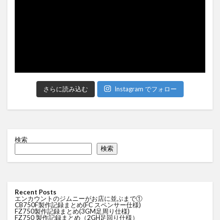
さらに読み込む
Instagram でフォロー
検索
検索
Recent Posts
エンカウントのジムニーがお店に並ぶまで①
CB750F製作記録まとめ(FC スペンサー仕様)
FZ750製作記録まとめ(3GM足周り仕様)
FZ750 製作記録まとめ（2GH足回り仕様）