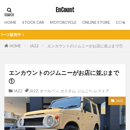
EnCount
HOME
STOCK CAR
MOTORCYCLE
ONLINE STORE
CONTA
2023年7月
HOME
JA22
エンカウントのジムニーがお店に並ぶまで①
エンカウントのジムニーがお店に並ぶまで
①
JA22
JA22
,
オールペン
,
カスタム
,
ジムニー
,
レストア
JA22