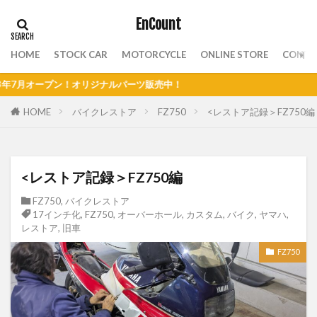
EnCount
HOME
STOCK CAR
MOTORCYCLE
ONLINE STORE
CONTA
ープン！オリジナルパーツ販売中！
HOME
バイクレストア
FZ750
<レストア記録＞FZ750編
<レストア記録＞FZ750編
FZ750
,
バイクレストア
17インチ化
,
FZ750
,
オーバーホール
,
カスタム
,
バイク
,
ヤマハ
,
レストア
,
旧車
FZ750